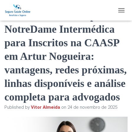
Plano de Saúde HapVida
TOGGL
NotreDame Intermédica
para Inscritos na CAASP
em Artur Nogueira:
vantagens, redes próximas,
linhas disponíveis e análise
completa para advogados
Published by
Vitor Almeida
on
24 de novembro de 2025