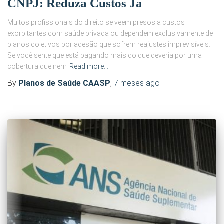
CNPJ: Reduza Custos Já
Muitos profissionais do direito se veem presos a custos
exorbitantes com saúde privada ou dependem exclusivamente de
planos coletivos por adesão que sofrem reajustes imprevisíveis.
Se você sente que está pagando mais do que deveria por uma
cobertura que nem
Read more…
By
Planos de Saúde CAASP
,
7 meses
ago