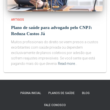
ARTIGOS
Plano de saúde para advogado pelo CNPJ:
Reduza Custos Já
Muitos profissionais do direito se veem presos a custos
exorbitantes com saúde privada ou dependem
exclusivamente de planos coletivos por adesão que
sofrem reajustes imprevisíveis. Se você sente que está
pagando mais do que deveria
Read more…
PÁGINA INICIAL
PLANOS DE SAÚDE
BLOG
FALE CONOSCO