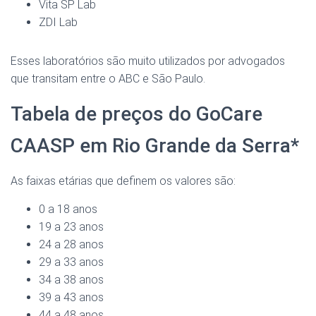
Vita SP Lab
ZDI Lab
Esses laboratórios são muito utilizados por advogados
que transitam entre o ABC e São Paulo.
Tabela de preços do GoCare
CAASP em Rio Grande da Serra*
As faixas etárias que definem os valores são:
0 a 18 anos
19 a 23 anos
24 a 28 anos
29 a 33 anos
34 a 38 anos
39 a 43 anos
44 a 48 anos