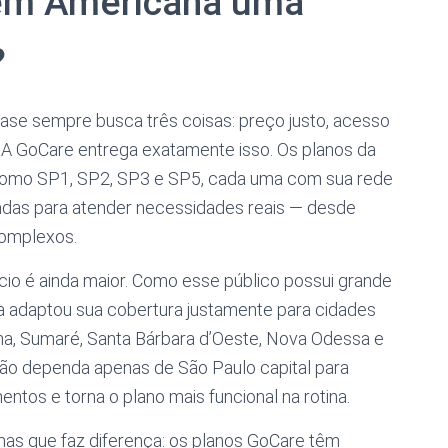
 em Americana uma
?
se sempre busca três coisas: preço justo, acesso
 A GoCare entrega exatamente isso. Os planos da
como SP1, SP2, SP3 e SP5, cada uma com sua rede
tadas para atender necessidades reais — desde
complexos.
cio é ainda maior. Como esse público possui grande
ra adaptou sua cobertura justamente para cidades
na, Sumaré, Santa Bárbara d’Oeste, Nova Odessa e
 não dependa apenas de São Paulo capital para
tos e torna o plano mais funcional na rotina.
 mas que faz diferença: os planos GoCare têm