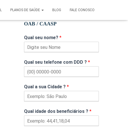
AL
PLANOS DE SAÚDE
BLOG
FALE CONOSCO
Cote seu Plano de Saúde pela
OAB / CAASP
Qual seu nome?
*
Qual seu telefone com DDD ?
*
Qual a sua Cidade ?
*
Qual idade dos beneficiários ?
*