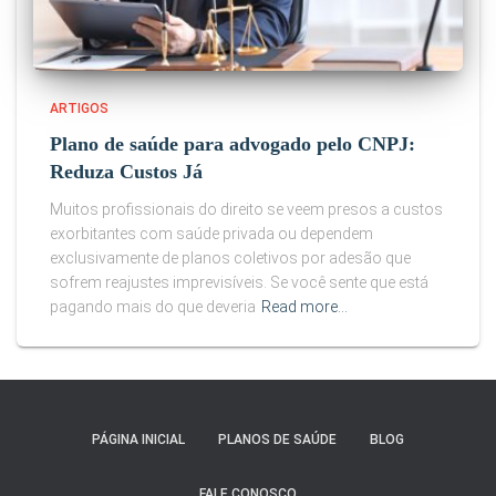
ARTIGOS
Plano de saúde para advogado pelo CNPJ:
Reduza Custos Já
Muitos profissionais do direito se veem presos a custos
exorbitantes com saúde privada ou dependem
exclusivamente de planos coletivos por adesão que
sofrem reajustes imprevisíveis. Se você sente que está
pagando mais do que deveria
Read more…
PÁGINA INICIAL
PLANOS DE SAÚDE
BLOG
FALE CONOSCO