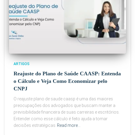
ARTIGOS
Reajuste do Plano de Saúde CAASP: Entenda
o Cálculo e Veja Como Economizar pelo
CNPJ
O reajuste plano de saude caasp é uma das maiores
preocupações dos advogados que buscam manter a
previsibilidade financeira de suas carreiras e escritórios.
Entender como esse cálculo é feito ajuda a tomar
decisões estratégicas
Read more…