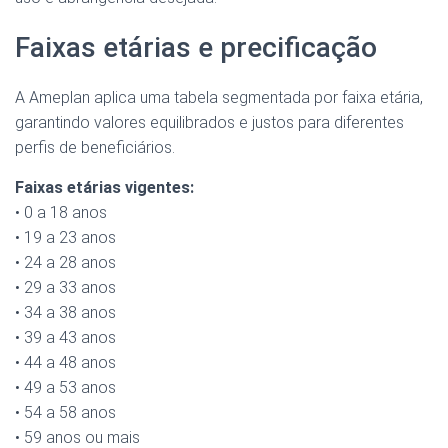
Faixas etárias e precificação
A Ameplan aplica uma tabela segmentada por faixa etária,
garantindo valores equilibrados e justos para diferentes
perfis de beneficiários.
Faixas etárias vigentes:
• 0 a 18 anos
• 19 a 23 anos
• 24 a 28 anos
• 29 a 33 anos
• 34 a 38 anos
• 39 a 43 anos
• 44 a 48 anos
• 49 a 53 anos
• 54 a 58 anos
• 59 anos ou mais