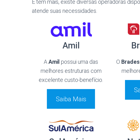
E tem mais, existe diversas operadoras disp
atende suas necessidades.
Amil
B
A
Amil
possui uma das
O
Brade
melhores estruturas com
melhore
excelente custo-benefício.
Sa
Saiba Mais