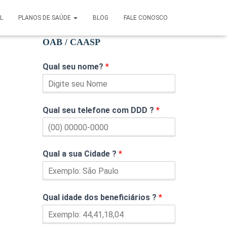
AL
PLANOS DE SAÚDE
BLOG
FALE CONOSCO
Cote seu Plano de Saúde pela
OAB / CAASP
Qual seu nome?
*
Qual seu telefone com DDD ?
*
Qual a sua Cidade ?
*
Qual idade dos beneficiários ?
*