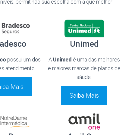
oníveis, permitindo sua escolha com a que melhor
radesco
Unimed
sco
possui um dos
A
Unimed
é uma das melhores
s atendimento.
e maiores marcas de planos de
sáude.
iba Mais
Saiba Mais