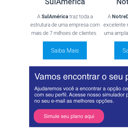
SulAmérica
No
A
SulAmérica
traz toda a
A
Notre
estrutura de uma empresa com
excelente 
mais de 7 milhoes de clientes.
uma ampla 
Saiba Mais
Sa