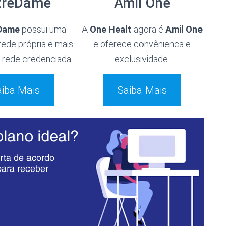
treDame
Amil One
Dame
possui uma
A
One Healt
agora é
Amil One
rede própria e mais
e oferece convênienca e
rede credenciada.
exclusividade.
iba Mais
Saiba Mais